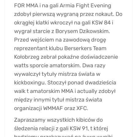
FOR MMA i na gali Armia Fight Evening
zdobył pierwszą wygraną przez nokaut. Do
okrągłej klatki wkroczył na gali KSW 84 i
wygrał starcie z Borysem Dzikowskim.
Przed wejściem na zawodową drogę
reprezentant klubu Berserkers Team
Kołobrzeg zebrał pokaźne doświadczenie
watts sporcie amatorskim. Dwa razy
wywalczył tytuły mistrza świata w
kickboxingu. Stoczył ponad dwadzieścia
walk t amatorskim MMA i actually zdobył
między innymi tytuł mistrza świata
organizacji WMMAF oraz XFC.
Zapraszamy wszystkich kibiców do
śledzenia relacji z gali KSW 91, t której
będziemy przekazywać na żywo wyniki