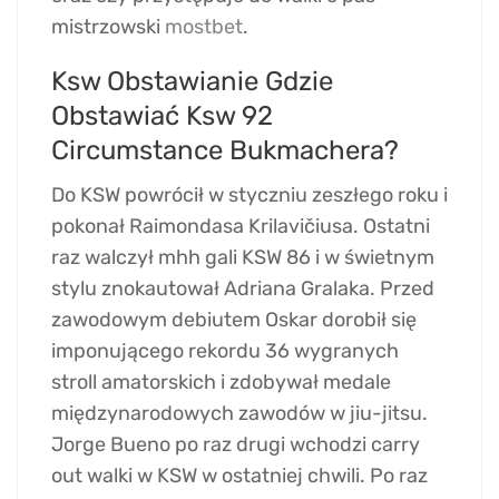
mistrzowski
mostbet
.
Ksw Obstawianie Gdzie
Obstawiać Ksw 92
Circumstance Bukmachera?
Do KSW powrócił w styczniu zeszłego roku i
pokonał Raimondasa Krilavičiusa. Ostatni
raz walczył mhh gali KSW 86 i w świetnym
stylu znokautował Adriana Gralaka. Przed
zawodowym debiutem Oskar dorobił się
imponującego rekordu 36 wygranych
stroll amatorskich i zdobywał medale
międzynarodowych zawodów w jiu-jitsu.
Jorge Bueno po raz drugi wchodzi carry
out walki w KSW w ostatniej chwili. Po raz