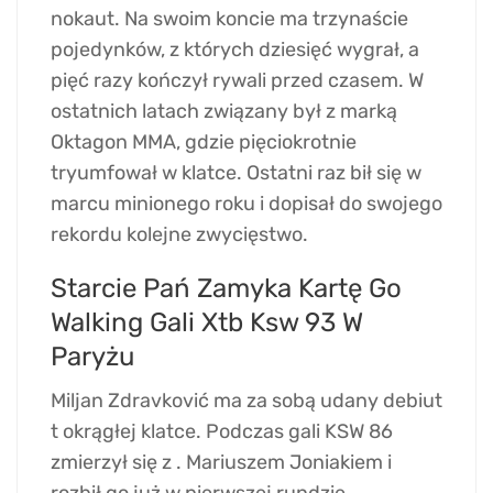
nokaut. Na swoim koncie ma trzynaście
pojedynków, z których dziesięć wygrał, a
pięć razy kończył rywali przed czasem. W
ostatnich latach związany był z marką
Oktagon MMA, gdzie pięciokrotnie
tryumfował w klatce. Ostatni raz bił się w
marcu minionego roku i dopisał do swojego
rekordu kolejne zwycięstwo.
Starcie Pań Zamyka Kartę Go
Walking Gali Xtb Ksw 93 W
Paryżu
Miljan Zdravković ma za sobą udany debiut
t okrągłej klatce. Podczas gali KSW 86
zmierzył się z . Mariuszem Joniakiem i
rozbił go już w pierwszej rundzie