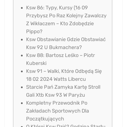
Ksw 86: Typy, Kursy (16 09
Przybysz Po Raz Kolejny Zawalczy
Z Wikłaczem – Kto Zdobędzie
Pippo?
Ksw Obstawianie Gdzie Obstawiać
Ksw 92 U Bukmachera?
Ksw 88: Bartosz Leśko – Piotr
Kuberski
Ksw 91 – Walki, Które Odbędą Się
18 02 2024 Watts Libercu
Starcie Pań Zamyka Kartę Stroll
Gali Xtb Ksw 93 W Paryżu
Kompletny Przewodnik Po
Zakładach Sportowych Dla
Początkujących
O Której Ksw Dziś? Godzina Startu