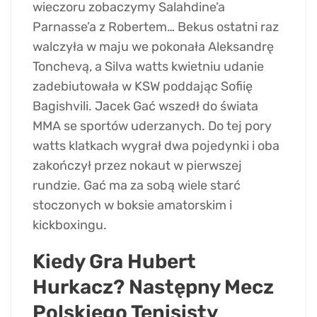
wieczoru zobaczymy Salahdine’a
Parnasse’a z Robertem… Bekus ostatni raz
walczyła w maju we pokonała Aleksandrę
Tonchevą, a Silva watts kwietniu udanie
zadebiutowała w KSW poddając Sofiię
Bagishvili. Jacek Gać wszedł do świata
MMA se sportów uderzanych. Do tej pory
watts klatkach wygrał dwa pojedynki i oba
zakończył przez nokaut w pierwszej
rundzie. Gać ma za sobą wiele starć
stoczonych w boksie amatorskim i
kickboxingu.
Kiedy Gra Hubert
Hurkacz? Następny Mecz
Polskiego Tenisisty