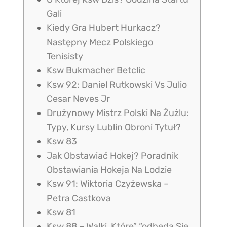
Gali
Kiedy Gra Hubert Hurkacz?
Następny Mecz Polskiego
Tenisisty
Ksw Bukmacher Betclic
Ksw 92: Daniel Rutkowski Vs Julio
Cesar Neves Jr
Drużynowy Mistrz Polski Na Żużlu:
Typy, Kursy Lublin Obroni Tytuł?
Ksw 83
Jak Obstawiać Hokej? Poradnik
Obstawiania Hokeja Na Lodzie
Ksw 91: Wiktoria Czyżewska –
Petra Castkova
Ksw 81
Ksw 88 – Walki, Które” “odbędą Się