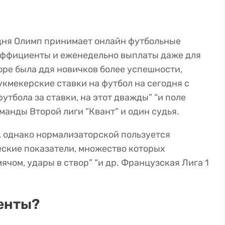
одня Олимп принимает онлайн футбольные
коэффициенты и еженедельно выплаты даже для
торе была ддя новичков более успешности,
укмекерские ставки на футбол на сегодня с
тбола за ставки, на этот дважды” “и поле
манды Второй лиги “Квант” и один судья.
, однако нормализаторской пользуется
еские показатели, множество которых
чом, удары в створ” “и др. Французская Лига 1
енты?