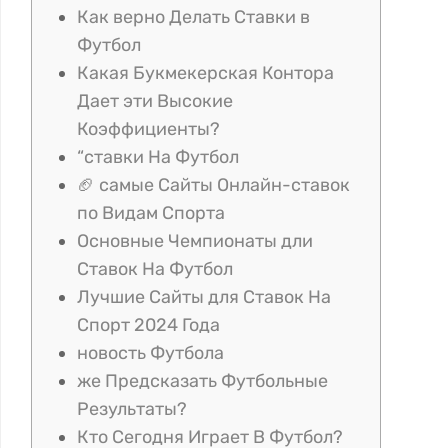
Как верно Делать Ставки в
Футбол
Какая Букмекерская Контора
Дает эти Высокие
Коэффициенты?
“ставки На Футбол
🏈 самые Сайты Онлайн-ставок
по Видам Спорта
Основные Чемпионаты дли
Ставок На Футбол
Лучшие Сайты для Ставок На
Спорт 2024 Года
новость Футбола
же Предсказать Футбольные
Результаты?
Кто Сегодня Играет В Футбол?