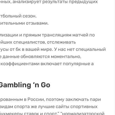
анных, анализирует результаты предыдущих
утбольный сезон.
жительными отзывами.
ализации и прямым трансляциям матчей по
ейших специалистов, отслеживать
сы от бк в вашей мире. У нас нет специальный
е данные обновляются моментально,
йв коэффициентами включает популярные а
ambling ‘n Go
ированным в России, поэтому заключать пари
м видам спорта же лучшие сайты спортивных
букмекеры ставок и спорт,” “нормализаторской