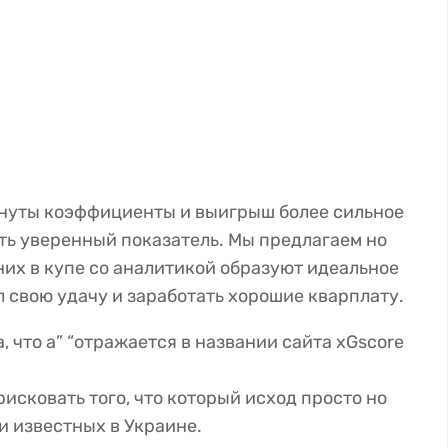
минуты коэффициенты и выигрыш более сильное
ть уверенный показатель. Мы предлагаем но
их в купе со аналитикой образуют идеальное
 свою удачу и заработать хорошие кварплату.
что а” “отражается в названии сайта xGscore
исковать того, что который исход просто но
и известных в Украине.