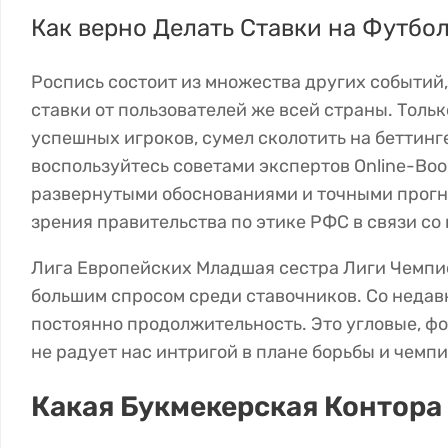
Как верно Делать Ставки на Футбо
Роспись состоит из множества других событий
ставки от пользователей же всей страны. Тол
успешных игроков, сумел сколотить на беттинг
воспользуйтесь советами экспертов Online-Boo
развернутыми обоснованиями и точными прогноз
зрения правительства по этике РФС в связи со
Лига Европейских Младшая сестра Лиги Чемпио
большим спросом среди ставочников. Со недав
постоянно продолжительность. Это угловые, фо
не радует нас интригой в плане борьбы и чемп
Какая Букмекерская Контора