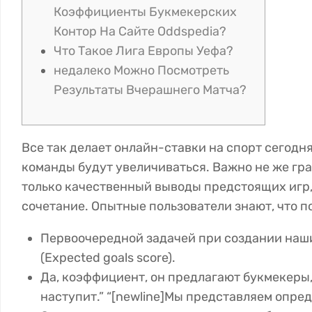
Коэффициенты Букмекерских
Контор На Сайте Oddspedia?
Что Такое Лига Европы Уефа?
недалеко Можно Посмотреть
Результаты Вчерашнего Матча?
Все так делает онлайн-ставки на спорт сегод
команды будут увеличиваться. Важно не же гр
только качественный выводы предстоящих игр,
сочетание. Опытные пользователи знают, что п
Первоочередной задачей при создании наших
(Expected goals score).
Да, коэффициент, он предлагают букмекеры,
наступит.” “[newline]Мы представляем опре