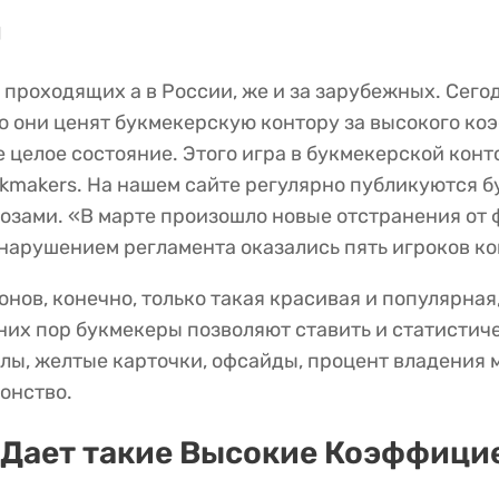
л
, проходящих а в России, же и за зарубежных. Сег
ько они ценят букмекерскую контору за высокого 
е целое состояние. Этого игра в букмекерской кон
kmakers. На нашем сайте регулярно публикуются б
ами. «В марте произошло новые отстранения от фу
 нарушением регламента оказались пять игроков ко
нов, конечно, только такая красивая и популярная
них пор букмекеры позволяют ставить и статистич
лы, желтые карточки, офсайды, процент владения мя
ионство.
 Дает такие Высокие Коэффици