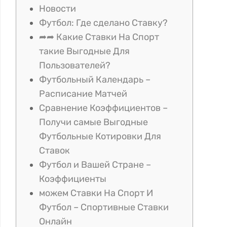
Новости
Футбол: Где сделано Ставку?
➦➦ Какие Ставки На Спорт
такие Выгодные Для
Пользователей?
Футбольный Календарь –
Расписание Матчей
Сравнение Коэффициентов –
Получи самые Выгодные
Футбольные Котировки Для
Ставок
Футбол и Вашей Стране –
Коэффициенты
можем Ставки На Спорт И
Футбол – Спортивные Ставки
Онлайн