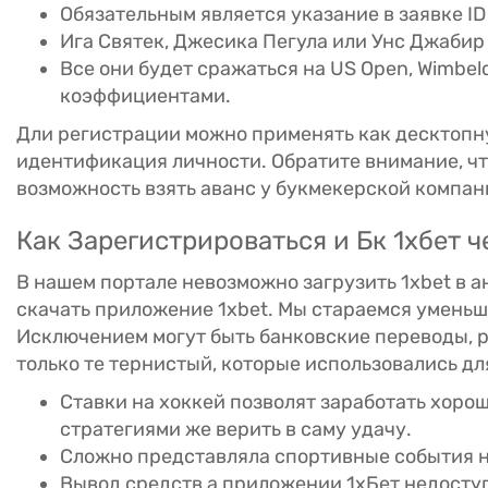
Обязательным является указание в заявке ID
Ига Святек, Джесика Пегула или Унс Джабир 
Все они будет сражаться на US Open, Wimbel
коэффициентами.
Дли регистрации можно применять как десктопн
идентификация личности. Обратите внимание, чт
возможность взять аванс у букмекерской компа
Как Зарегистрироваться и Бк 1хбет 
В нашем портале невозможно загрузить 1xbet в а
скачать приложение 1xbet. Мы стараемся уменьши
Исключением могут быть банковские переводы, р
только те тернистый, которые использовались дл
Ставки на хоккей позволят заработать хоро
стратегиями же верить в саму удачу.
Сложно представляла спортивные события н
Вывод средств а приложении 1хБет недост