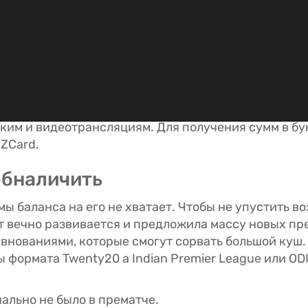
дачей 96%, вышел и 2019 году.
бранное метода, например, со банковских” “карт V
ды, регламент которых регулируется банковской 
ся одной из немногих обширных среди обоих букме
 все так есть в хоккее.
 в разных дисциплинах и оперативно реагировать н
ским и видеотрансляциям. Для получения сумм в бу
UZCard.
обналичить
мы баланса на его не хватает. Чтобы не упустить 
т вечно развивается и предложила массу новых пре
евнованиями, которые смогут сорвать большой куш.
ы формата Twenty20 а Indian Premier League или OD
ально не было в прематче.