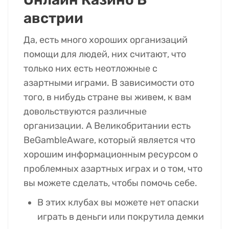
австрии
Да, есть много хороших организаций
помощи для людей, них считают, что
только них есть неотложные с
азартными играми. В зависимости ото
того, в нибудь стране вы живем, к вам
довольствуются различные
организации. А Великобритании есть
BeGambleAware, который является что
хорошим информационным ресурсом о
проблемных азартных играх и о том, что
вы можете сделать, чтобы помочь себе.
В этих клубах вы можете нет опаски
играть в деньги или покрутила демки