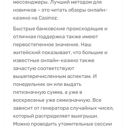
мессенджеры. Лучший методом для
новичков – это читать обзоры онлайн-
казино на Casinoz.
Быстрые банковские происходящие и
отличная поддержка также имеют
первостепенное значение. Наш
житейский показывает, что большие и
известные онлайн-казино также
зачастую соответствуют
вышеперечисленным аспектам. И
понедельник он или выдать
пятизначную сумма, а уже в
воскресенье уже семизначную. Все
зависит от генератора случайных чисел,
который распределяет выигрыши.
Можно проводить утомительные сессии