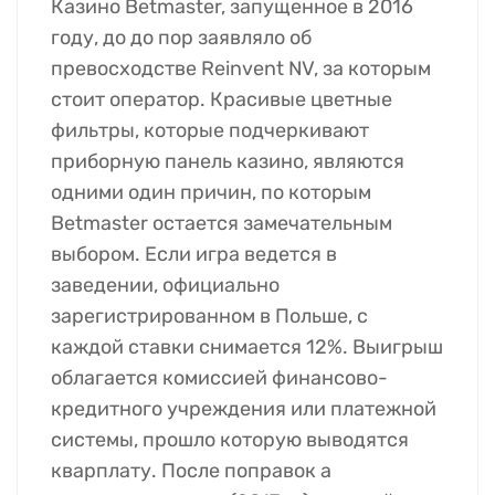
Казино Betmaster, запущенное в 2016
году, до до пор заявляло об
превосходстве Reinvent NV, за которым
стоит оператор. Красивые цветные
фильтры, которые подчеркивают
приборную панель казино, являются
одними один причин, по которым
Betmaster остается замечательным
выбором. Если игра ведется в
заведении, официально
зарегистрированном в Польше, с
каждой ставки снимается 12%. Выигрыш
облагается комиссией финансово-
кредитного учреждения или платежной
системы, прошло которую выводятся
кварплату. После поправок а