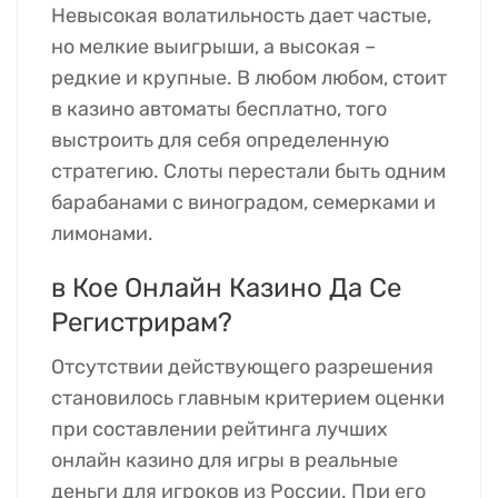
Невысокая волатильность дает частые,
но мелкие выигрыши, а высокая –
редкие и крупные. В любом любом, стоит
в казино автоматы бесплатно, того
выстроить для себя определенную
стратегию. Слоты перестали быть одним
барабанами с виноградом, семерками и
лимонами.
в Кое Онлайн Казино Да Се
Регистрирам?
Отсутствии действующего разрешения
становилось главным критерием оценки
при составлении рейтинга лучших
онлайн казино для игры в реальные
деньги для игроков из России. При его