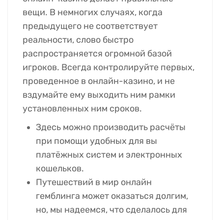
вещи. В немногих случаях, когда
предыдущего не соответствует
реальности, слово быстро
распространяется огромной базой
игроков. Всегда контролируйте первых,
проведенное в онлайн-казино, и не
вздумайте ему выходить ним рамки
установленных ним сроков.
Здесь можно производить расчёты
при помощи удобных для вы
платёжных систем и электронных
кошельков.
Путешествий в мир онлайн
гемблинга может оказаться долгим,
но, мы надеемся, что сделалось для