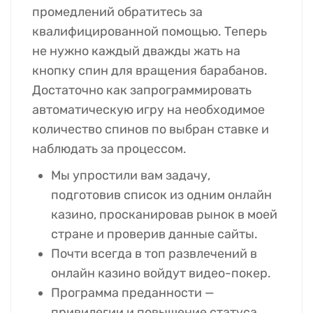
промедлений обратитесь за
квалифицированной помощью. Теперь
не нужно каждый дважды жать на
кнопку спин для вращения барабанов.
Достаточно как запрограммировать
автоматическую игру на необходимое
количество спинов по выбран ставке и
наблюдать за процессом.
Мы упростили вам задачу,
подготовив список из одним онлайн
казино, просканировав рынок в моей
стране и проверив данные сайты.
Почти всегда в топ развлечений в
онлайн казино войдут видео-покер.
Программа преданности —
привилегии и повышение статуса