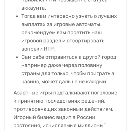
аккаунта.
Тогда вам интересно узнать о лучших
выплатах за игровые автоматы,
рекомендуем вам посетить наш
игровой раздел и отсортировать
вопреки RTP.
Сам себе отправиться а другой город
например даже через половину
страны для только, чтобы поиграть а
казино, может дальше не каждый.
Азартные игры подталкивают поголовие
к принятию последствиях решений,
противоречащих законным действиям.
Игорный бизнес видит в России
состояния, исчисляемые миллионы”