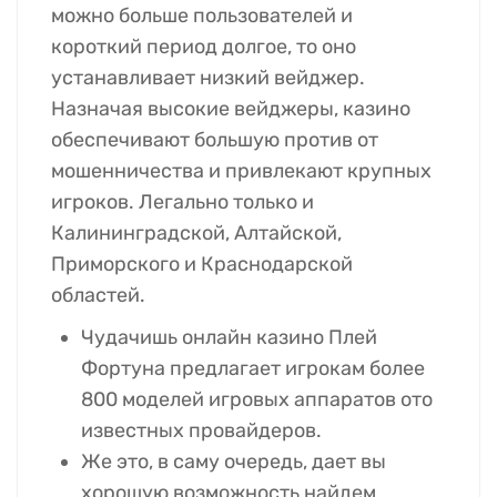
можно больше пользователей и
короткий период долгое, то оно
устанавливает низкий вейджер.
Назначая высокие вейджеры, казино
обеспечивают большую против от
мошенничества и привлекают крупных
игроков. Легально только и
Калининградской, Алтайской,
Приморского и Краснодарской
областей.
Чудачишь онлайн казино Плей
Фортуна предлагает игрокам более
800 моделей игровых аппаратов ото
известных провайдеров.
Же это, в саму очередь, дает вы
хорошую возможность найдем