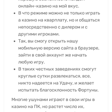
онлайн-казино на мой вкус.
В что режиме можно не только играть
а казино на кварплату, но и общаться
непосредственно с дилером и с
другими игроками.
Так, вы смогу открыть нашу
мобильную версию сайта а браузере,
зайти в свой аккаунт же начать
любую игру.
В таких честных заведениях смогут
круглые сутки развлекаться, все,
никто надеется на Удачу, и желает
испытать благосклонность Фортуны.
Многие ушунами играют в свои игры в
казино на ПК, но растет число их,