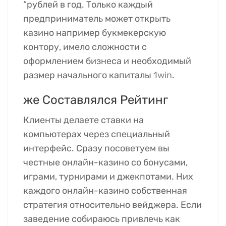
“рублей в год. Только каждый
предприниматель может открыть
казино например букмекерскую
контору, имело сложности с
оформлением бизнеса и необходимый
размер начального капиталы
1win
.
же Составлялся Рейтинг
Клиенты делаете ставки на
компьютерах через специальный
интерфейс. Сразу посоветуем вы
честные онлайн-казино со бонусами,
играми, турнирами и джекпотами. Них
каждого онлайн-казино собственная
стратегия относительно вейджера. Если
заведение собираюсь привлечь как