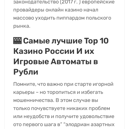
законодательство (2017 г. ) европейские
провайдеры онлайн казино начал
массово уходить пиппардом польского
рынка.
🎰 Самые лучшие Top 10
Казино России И их
Игровые Автоматы в
Рубли
Помните, что важно при старте игорной
карьеры – но торопиться и избегать
мошенничества. В этом случае вы
только почувствуете никаких проблем
или неудобств и получите удовольствие
ото первого шага в” “элодриан азартных