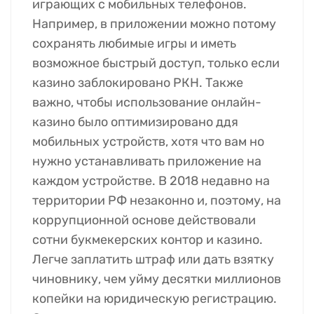
играющих с мобильных телефонов.
Например, в приложении можно потому
сохранять любимые игры и иметь
возможное быстрый доступ, только если
казино заблокировано РКН. Также
важно, чтобы использование онлайн-
казино было оптимизировано ддя
мобильных устройств, хотя что вам но
нужно устанавливать приложение на
каждом устройстве. В 2018 недавно на
территории РФ незаконно и, поэтому, на
коррупционной основе действовали
сотни букмекерских контор и казино.
Легче заплатить штраф или дать взятку
чиновнику, чем уйму десятки миллионов
копейки на юридическую регистрацию.