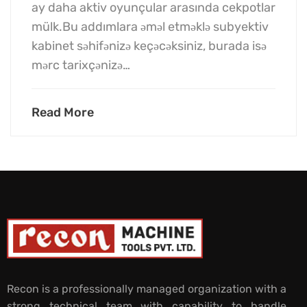
ay daha aktiv oyunçular arasında cekpotlar
mülk.Bu addımlara əməl etməklə subyektiv
kabinet səhifənizə keçəcəksiniz, burada isə
mərc tarixçənizə…
Read More
Recon is a professionally managed organization with a
strong technical team with capability to handle