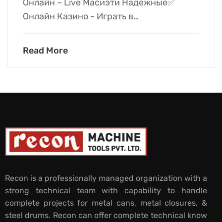
Онлайн – Live Масиэти Надежные✅
Онлайн Казино - Играть в…
Read More
Recon is a professionally managed organization with a
strong technical team with capability to handle
complete projects for metal cans, metal closures, &
steel drums. Recon can offer complete technical know