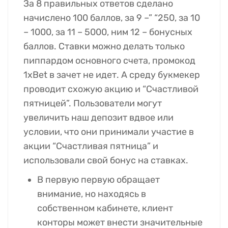
За 8 правильных ответов сделано
начислено 100 баллов, за 9 –” “250, за 10
– 1000, за 11 – 5000, ним 12 – бонусных
баллов. Ставки можно делать только
пиппардом основного счета, промокод
1xBet в зачет не идет. А среду букмекер
проводит схожую акцию и “Счастливой
пятницей”. Пользователи могут
увеличить наш депозит вдвое или
условии, что они принимали участие в
акции “Счастливая пятница” и
использовали свой бонус на ставках.
В первую первую обращает
внимание, но находясь в
собственном кабинете, клиент
конторы может внести значительные