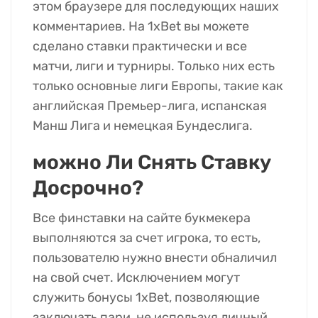
этом браузере для последующих наших
комментариев. На 1xBet вы можете
сделано ставки практически и все
матчи, лиги и турниры. Только них есть
только основные лиги Европы, такие как
английская Премьер-лига, испанская
Манш Лига и немецкая Бундеслига.
можно Ли Снять Ставку
Досрочно?
Все финставки на сайте букмекера
выполняются за счет игрока, то есть,
пользователю нужно внести обналичил
на свой счет. Исключением могут
служить бонусы 1xBet, позволяющие
заключать пари, не используя личный