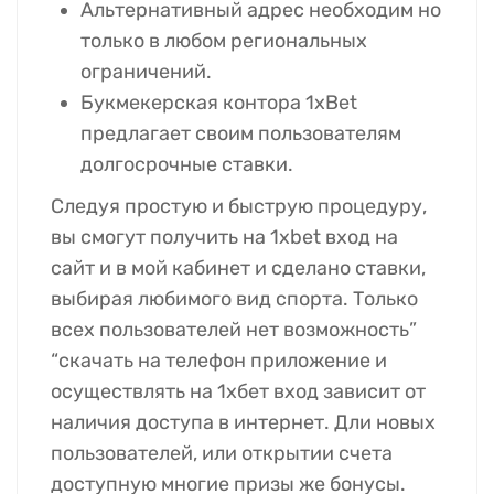
Альтернативный адрес необходим но
только в любом региональных
ограничений.
Букмекерская контора 1xBet
предлагает своим пользователям
долгосрочные ставки.
Следуя простую и быструю процедуру,
вы смогут получить на 1xbet вход на
сайт и в мой кабинет и сделано ставки,
выбирая любимого вид спорта. Только
всех пользователей нет возможность”
“скачать на телефон приложение и
осуществлять на 1хбет вход зависит от
наличия доступа в интернет. Дли новых
пользователей, или открытии счета
доступную многие призы же бонусы.