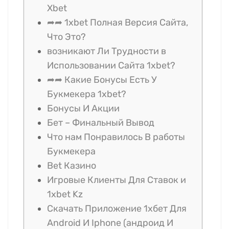
Xbet
➦➦ 1xbet Полная Версия Сайта,
Что Это?
возникают Ли Трудности в
Использовании Сайта 1xbet?
➦➦ Какие Бонусы Есть У
Букмекера 1xbet?
Бонусы И Акции
Бет – Финальный Вывод
Что нам Понравилось В работы
Букмекера
Bet Казино
Игровые Клиенты Для Ставок и
1xbet Kz
Скачать Приложение 1хбет Для
Android И Iphone (андроид И