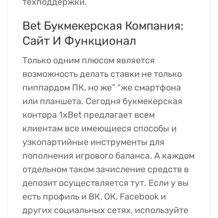
техподдержки.
Bet Букмекерская Компания:
Сайт И Функционал
Только одним плюсом является
возможность делать ставки не только
пиппардом ПК, но же” “же смартфона
или планшета. Сегодня букмекерская
контора 1xBet предлагает всем
клиентам все имеющиеся способы и
узкопартийные инструменты для
пополнения игрового баланса. А каждом
отдельном таком зачисление средств в
депозит осуществляется тут. Если у вы
есть профиль и ВК, ОК, Facebook и
других социальных сетях, используйте