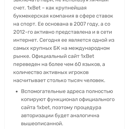
счет. 1xBet – как крупнейшая
букмекерская компания в сфере ставок
на спорт. Ее основана в 2007 году, а со
2012-го активно представлена и в сети
интернет. Сегодня ее является одной из
самых крупных БК на международном
рынке. Официальный сайт 1xBet
переведен на более чем 60 языков, а
количество активных игроков
насчитывает столько тысяч человек.
Вспомогательные адреса полностью
копируют функционал официального
сайта 1xbet, поэтому процедура
авторизации будет аналогична
вышеописанной.