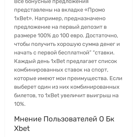
Все бонусные предложения
представлены на вкладке «Промо
1xBet». Например, предназначено
предложение на первый депозит в
размере 100% до 100 евро. Достаточно,
чтобы получить хорошую сумма денег и
начать с первой бесплатной” “ставки.
Каждый день 1xBet предлагает список
комбинированных ставок на спорт,
которые имеют мои преимущества. Если
выберет один из них комбинированных
билетов, то 1xBet увеличит выигрыш на
10%.
Мнение Пользователей О Бк
Xbet