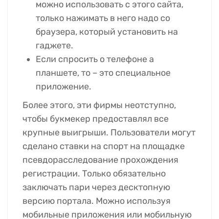
можно использовать с этого сайта,
только нажимать в него надо со
браузера, который установить на
гаджете.
Если спросить о телефоне а
планшете, то – это специальное
приложение.
Более этого, эти фирмы неотступно,
чтобы букмекер предоставлял все
крупные выигрыши. Пользователи могут
сделано ставки на спорт на площадке
псевдорасследование прохождения
регистрации. Только обязательно
заключать пари через десктопную
версию портала. Можно используя
мобильные приложения или мобильную