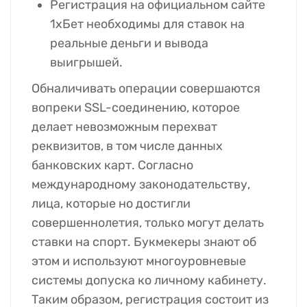
Регистрация на официальном сайте
1хБет необходимы для ставок на
реальные деньги и вывода
выигрышей.
Обналичивать операции совершаются
вопреки SSL-соединению, которое
делает невозможным перехват
реквизитов, в том числе данных
банковских карт. Согласно
международному законодательству,
лица, которые но достигли
совершеннолетия, только могут делать
ставки на спорт. Букмекеры знают об
этом и используют многоуровневые
системы допуска ко личному кабинету.
Таким образом, регистрация состоит из