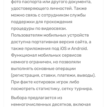
фото паспорта или другого документа,
удостоверяющего личностей. Также
можно связь с сотрудником службы
поддержки для прохождения
процедуры по видеосвязи.
Пользователям мобильных устройств
доступна портативная версия сайта, а
также приложения под iOS и Android.
Функционал мобильных сервисов
немного ограничен, но позволяли
выполнять основные операции
(регистрация, ставки, платежи, выводы).
При факте котировок игрок либо
посмотреть статистику, сетку турнира.
Выбора предлагается из
немногочисленных десятков, включая