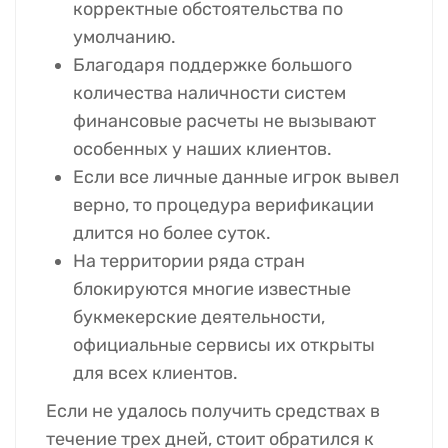
корректные обстоятельства по
умолчанию.
Благодаря поддержке большого
количества наличности систем
финансовые расчеты не вызывают
особенных у наших клиентов.
Если все личные данные игрок вывел
верно, то процедура верификации
длится но более суток.
На территории ряда стран
блокируются многие известные
букмекерские деятельности,
официальные сервисы их открыты
для всех клиентов.
Если не удалось получить средствах в
течение трех дней, стоит обратился к