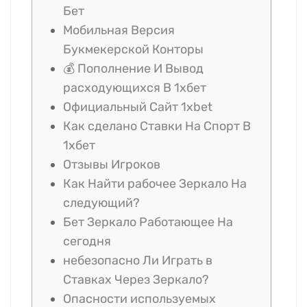
Бет
Мобильная Версия
Букмекерской Конторы
💰 Пополнение И Вывод
расходующихся В 1хбет
Официальный Сайт 1xbet
Как сделано Ставки На Спорт В
1хбет
Отзывы Игроков
Как Найти рабочее Зеркало На
следующий?
Бет Зеркало Работающее На
сегодня
небезопасно Ли Играть в
Ставках Через Зеркало?
Опасности используемых