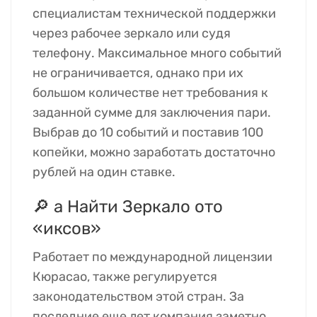
специалистам технической поддержки
через рабочее зеркало или судя
телефону. Максимальное много событий
не ограничивается, однако при их
большом количестве нет требования к
заданной сумме для заключения пари.
Выбрав до 10 событий и поставив 100
копейки, можно заработать достаточно
рублей на один ставке.
🔎 а Найти Зеркало ото
«иксов»
Работает по международной лицензии
Кюрасао, также регулируется
законодательством этой стран. За
последние еще лет компания заметно