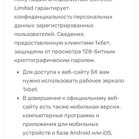
Limited гарантирует
конфиденциальность персональных
данных зарегистрированных
пользователей. Сведения,
предоставленную клиентами 1xбет,
защищены от просмотра 128-битным
криптографическим паролем.
Для доступа к веб-сайту БК вам
нужно использовать рабочее зеркало
1xbet.
В довершение к официальному веб-
сайту есть также мобильная версия,
компьютерные программы и
приложения дли мобильных
устройств и базе Android или iOS.