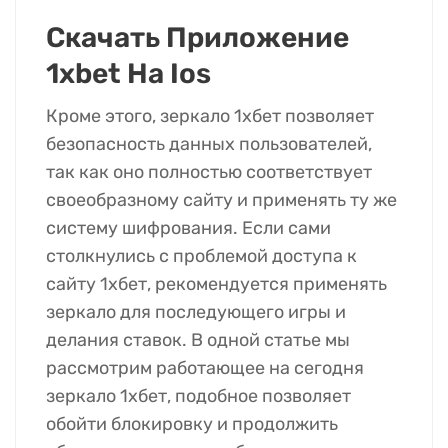
Скачать Приложение
1xbet На Ios
Кроме этого, зеркало 1хбет позволяет
безопасность данных пользователей,
так как оно полностью соответствует
своеобразному сайту и применять ту же
систему шифрования. Если сами
столкнулись с проблемой доступа к
сайту 1хбет, рекомендуется применять
зеркало для последующего игры и
делания ставок. В одной статье мы
рассмотрим работающее на сегодня
зеркало 1хбет, подобное позволяет
обойти блокировку и продолжить