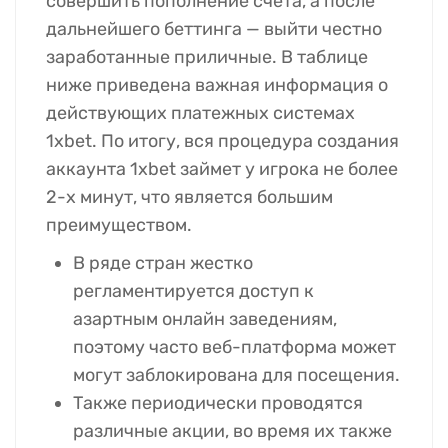
совершить пополнение счета, а после
дальнейшего беттинга — выйти честно
заработанные приличные. В таблице
ниже приведена важная информация о
действующих платежных системах
1xbet. По итогу, вся процедура создания
аккаунта 1xbet займет у игрока не более
2-х минут, что является большим
преимуществом.
В ряде стран жестко
регламентируется доступ к
азартным онлайн заведениям,
поэтому часто веб-платформа может
могут заблокирована для посещения.
Также периодически проводятся
различные акции, во время их также