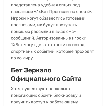
представлена удобная опция под
названием «1xБeт Прогнозы на спорт».
Игроки могут обзавестись готовыми
прогнозами, их будут поступать
помощью рассылки в виде смс-
сообщений. Авторизованные игроки
1ХБет могут делать ставки на исход
спортивных событий, которые проходят
по ко миру.
Бет Зеркало
Официального Сайта
Хотя, существуют несколько
помогающих обойти блокировку и
получить доступ к работающему