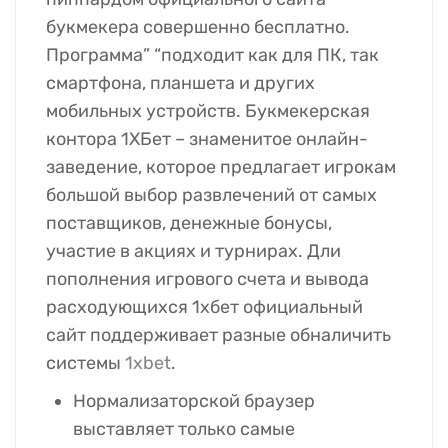
букмекера совершенно бесплатно.
Программа” “подходит как для ПК, так
смартфона, планшета и других
мобильных устройств. Букмекерская
контора 1ХБет – знаменитое онлайн-
заведение, которое предлагает игрокам
большой выбор развлечений от самых
поставщиков, денежные бонусы,
участие в акциях и турнирах. Дли
пополнения игрового счета и вывода
расходующихся 1хбет официальный
сайт поддерживает разные обналичить
системы
1xbet
.
Нормализаторской браузер
выставляет только самые