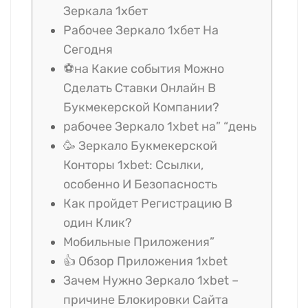
Зеркала 1хбет
Рабочее Зеркало 1хбет На
Сегодня
⚽на Какие события Можно
Сделать Ставки Онлайн В
Букмекерской Компании?
рабочее Зеркало 1xbet на” “день
🥳 Зеркало Букмекерской
Конторы 1xbet: Ссылки,
особенно И Безопасность
Как пройдет Регистрацию В
один Клик?
Мобильные Приложения”
👍 Обзор Приложения 1xbet
Зачем Нужно Зеркало 1xbet –
причине Блокировки Сайта