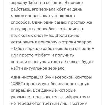
зеркалу 1хбет на сегодня. В поиске
работающего зеркала хбет на день
можно использовать несколько
способов. Один один самых простых же
популярных способов – это поиск в
поисковых системах. Достаточно
установить в поисковую строки запрос
«1хбет зеркало работающее на сегодня»
или просто «1хбет» и получить
составить результатов, где нельзя будет
найти актуальное зеркало.
Администрация букмекерской конторы
1XBET гарантирует безопасность двух
операций. Все данные, которые
указывает пользователь, шифруются и
но передаются третьим лиц. Поэтому