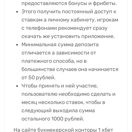
предоставляются бонусы и фрибеты.
Этого получить постоянный доступ к
ставкам а личному кабинету, игрокам
с телефонами рекомендует сразу
скачать же установить приложение.
Минимальная сумма депозита
отличается а зависимости от
платежного способа, но в
большинстве случаев она начинается
от 50 рублей.
Чтобы принять и ней участие,
пользователю необходимо сделать и
месяц несколько ставок, чтобы в
следующий выходила сумма
остального 1000 рублей.
На сайте букмекерской конторы 1 хбет