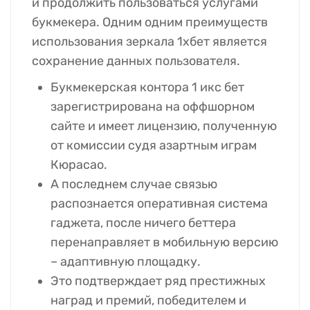
и продолжить пользоваться услугами
букмекера. Одним одним преимуществ
использования зеркала 1хбет является
сохранение данных пользователя.
Букмекерская контора 1 икс бет
зарегистрирована на оффшорном
сайте и имеет лицензию, полученную
от комиссии судя азартным играм
Кюрасао.
А последнем случае связью
распознается оперативная система
гаджета, после ничего беттера
перенаправляет в мобильную версию
– адаптивную площадку.
Это подтверждает ряд престижных
наград и премий, победителем и