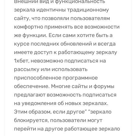
Внешний вид и функциональность
зеркала идентичны традиционному
сайту, что позволяли пользователям
комфортно применять все возможности
же функции. Если сами хотите быть а
курсе последних обновлений и всегда
имеете доступ к работающему зеркалу
1хбет, невозможно подписаться на
рассылку или использовать
приспособленное программное
обеспечение. Многие сайты и форумы
предлагают возможность подписаться
на уведомления об новых зеркалах.
Этим образом, если другое” “зеркало
блокируется, пользователи могут
перейти на другое работающее зеркало